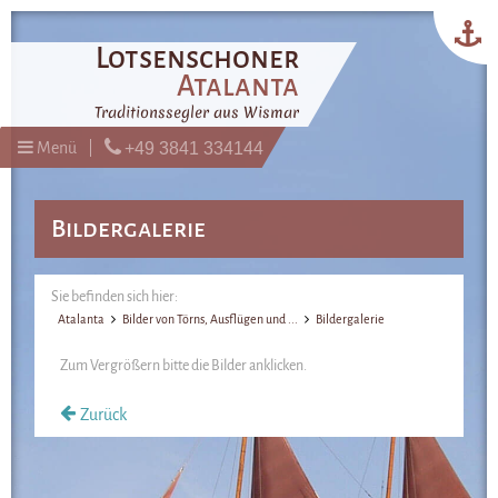
Lotsenschoner
Atalanta
Traditionssegler aus Wismar
Menü
+49 3841 334144
Bildergalerie
Sie befinden sich hier:
Atalanta
Bilder von Törns, Ausflügen und ...
Bildergalerie
Zum Vergrößern bitte die Bilder anklicken.
Zurück