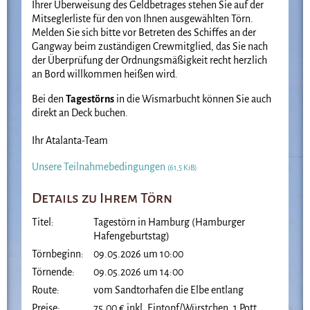
Ihrer Überweisung des Geldbetrages stehen Sie auf der
Mitseglerliste für den von Ihnen ausgewählten Törn.
Melden Sie sich bitte vor Betreten des Schiffes an der
Gangway beim zuständigen Crewmitglied, das Sie nach
der Überprüfung der Ordnungsmäßigkeit recht herzlich
an Bord willkommen heißen wird.
Bei den
Tagestörns
in die Wismarbucht können Sie auch
direkt an Deck buchen.
Ihr Atalanta-Team
Unsere Teilnahmebedingungen
(61,5 KiB)
Details zu Ihrem Törn
Titel:
Tagestörn in Hamburg (Hamburger
Hafengeburtstag)
Törnbeginn:
09.05.2026 um 10:00
Törnende:
09.05.2026 um 14:00
Route:
vom Sandtorhafen die Elbe entlang
Preise:
75,00 € inkl. Eintopf/Würstchen, 1 Pott