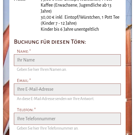
Kaffee (Erwachsene, Jugendliche ab 13
Jahre)
30,00 € inkl. Eintopf/Würstchen, 1 Pott Tee
(Kinder 7 - 12 Jahre)
Kinder bis 6 Jahre unentgeltlich
Buchung für diesen Törn:
Pflichtfeld
Name:
*
Geben Sie hier Ihren Namen an.
Pflichtfeld
Email:
*
An diese E-Mail-Adresse senden wir Ihre Antwort.
Pflichtfeld
Telefon:
*
Geben Sie hier Ihre Telefonnummer an.