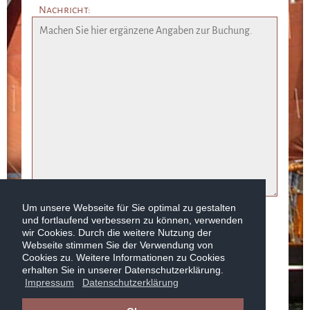
Nachricht:
Um unsere Webseite für Sie optimal zu gestalten
Pflichtfeld
Datenschutz
*
und fortlaufend verbessern zu können, verwenden
wir Cookies. Durch die weitere Nutzung der
Ich habe die
Datenschutzerklärung
gelesen
Webseite stimmen Sie der Verwendung von
und akzeptiere diese.
Cookies zu. Weitere Informationen zu Cookies
erhalten Sie in unserer Datenschutzerklärung.
Impressum
Datenschutzerklärung
Absenden